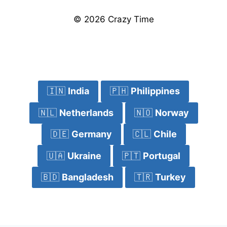
© 2026 Crazy Time
🇮🇳
India
🇵🇭
Philippines
🇳🇱
Netherlands
🇳🇴
Norway
🇩🇪
Germany
🇨🇱
Chile
🇺🇦
Ukraine
🇵🇹
Portugal
🇧🇩
Bangladesh
🇹🇷
Turkey