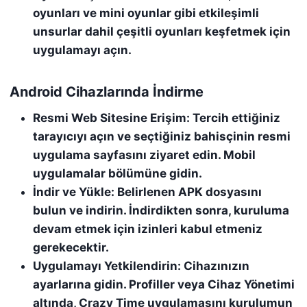
oyunları ve mini oyunlar gibi etkileşimli
unsurlar dahil çeşitli oyunları keşfetmek için
uygulamayı açın.
Android Cihazlarında İndirme
Resmi Web Sitesine Erişim: Tercih ettiğiniz
tarayıcıyı açın ve seçtiğiniz bahisçinin resmi
uygulama sayfasını ziyaret edin. Mobil
uygulamalar bölümüne gidin.
İndir ve Yükle: Belirlenen APK dosyasını
bulun ve indirin. İndirdikten sonra, kuruluma
devam etmek için izinleri kabul etmeniz
gerekecektir.
Uygulamayı Yetkilendirin: Cihazınızın
ayarlarına gidin. Profiller veya Cihaz Yönetimi
altında, Crazy Time uygulamasını kurulumun