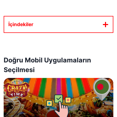
İçindekiler
Doğru Mobil Uygulamaların Seçilmesi
Adım Adım Kurulum Rehberi
Demo Sürümlerinin Mevcudiyeti
Doğru Mobil Uygulamaların
Seçilmesi