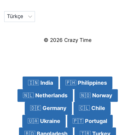
Dil
Seç
© 2026 Crazy Time
🇮🇳
India
🇵🇭
Philippines
🇳🇱
Netherlands
🇳🇴
Norway
🇩🇪
Germany
🇨🇱
Chile
🇺🇦
Ukraine
🇵🇹
Portugal
🇧🇩
Bangladesh
🇹🇷
Turkey