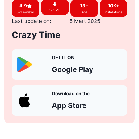
4,9
18+
10K+
12.1 MB
521 reviews
Age
Installations
Last update on:
5 Mart 2025
Crazy Time
GET IT ON
Google Play
Download on the
App Store