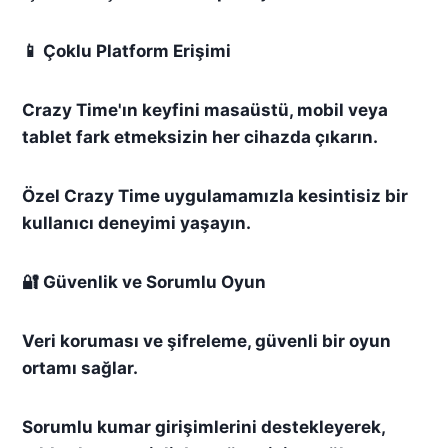
📱 Çoklu Platform Erişimi
Crazy Time'ın keyfini masaüstü, mobil veya
tablet fark etmeksizin her cihazda çıkarın.
Özel Crazy Time uygulamamızla kesintisiz bir
kullanıcı deneyimi yaşayın.
🔐 Güvenlik ve Sorumlu Oyun
Veri koruması ve şifreleme, güvenli bir oyun
ortamı sağlar.
Sorumlu kumar girişimlerini destekleyerek,