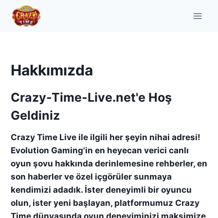
Skip
to
content
Hakkımızda
Crazy-Time-Live.net'e Hoş
Geldiniz
Crazy Time Live ile ilgili her şeyin nihai adresi!
Evolution Gaming'in en heyecan verici canlı
oyun şovu hakkında derinlemesine rehberler, en
son haberler ve özel içgörüler sunmaya
kendimizi adadık. İster deneyimli bir oyuncu
olun, ister yeni başlayan, platformumuz Crazy
Time dünyasında oyun deneyiminizi maksimize