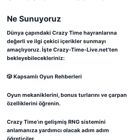
Ne Sunuyoruz
Dünya çapındaki Crazy Time hayranlarına
değerli ve ilgi çekici içerikler sunmayı
amaçlıyoruz. İşte Crazy-Time-Live.net'ten
bekleyebilecekleriniz:
🎲 Kapsamlı Oyun Rehberleri
Oyun mekaniklerini, bonus turlarını ve çarpan
özelliklerini öğrenin.
Crazy Time’ın gelişmiş RNG sistemini
anlamanıza yardımcı olacak adım adım
öğreticiler.