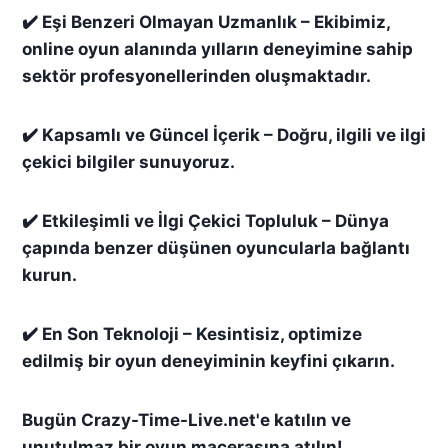
✔️ Eşi Benzeri Olmayan Uzmanlık – Ekibimiz,
online oyun alanında yılların deneyimine sahip
sektör profesyonellerinden oluşmaktadır.
✔️ Kapsamlı ve Güncel İçerik – Doğru, ilgili ve ilgi
çekici bilgiler sunuyoruz.
✔️ Etkileşimli ve İlgi Çekici Topluluk – Dünya
çapında benzer düşünen oyuncularla bağlantı
kurun.
✔️ En Son Teknoloji – Kesintisiz, optimize
edilmiş bir oyun deneyiminin keyfini çıkarın.
Bugün Crazy-Time-Live.net'e katılın ve
unutulmaz bir oyun macerasına atılın!