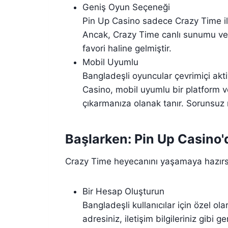
Geniş Oyun Seçeneği
Pin Up Casino sadece Crazy Time ile s
Ancak, Crazy Time canlı sunumu ve et
favori haline gelmiştir.
Mobil Uyumlu
Bangladeşli oyuncular çevrimiçi akti
Casino, mobil uyumlu bir platform v
çıkarmanıza olanak tanır. Sorunsuz
Başlarken: Pin Up Casino'
Crazy Time heyecanını yaşamaya hazırsa
Bir Hesap Oluşturun
Bangladeşli kullanıcılar için özel o
adresiniz, iletişim bilgileriniz gibi g