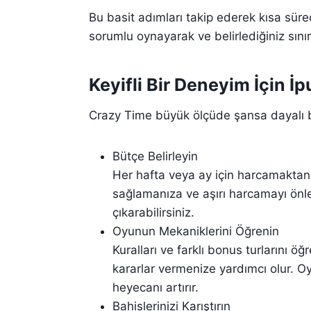
Bu basit adımları takip ederek kısa sür
sorumlu oynayarak ve belirlediğiniz sını
Keyifli Bir Deneyim İçin İpu
Crazy Time büyük ölçüde şansa dayalı bi
Bütçe Belirleyin
Her hafta veya ay için harcamaktan r
sağlamanıza ve aşırı harcamayı önle
çıkarabilirsiniz.
Oyunun Mekaniklerini Öğrenin
Kuralları ve farklı bonus turlarını ö
kararlar vermenize yardımcı olur. O
heyecanı artırır.
Bahislerinizi Karıştırın