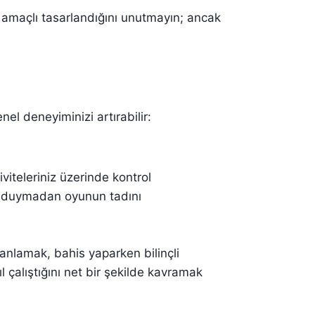
 amaçlı tasarlandığını unutmayın; ancak
l deneyiminizi artırabilir:
viteleriniz üzerinde kontrol
ygı duymadan oyunun tadını
ı anlamak, bahis yaparken bilinçli
çalıştığını net bir şekilde kavramak