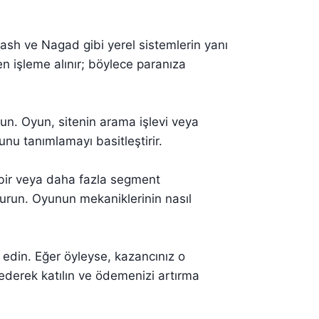
sh ve Nagad gibi yerel sistemlerin yanı
n işleme alınır; böylece paranıza
un. Oyun, sitenin arama işlevi veya
nu tanımlamayı basitleştirir.
 bir veya daha fazla segment
durun. Oyunun mekaniklerinin nasıl
edin. Eğer öyleyse, kazancınız o
p ederek katılın ve ödemenizi artırma