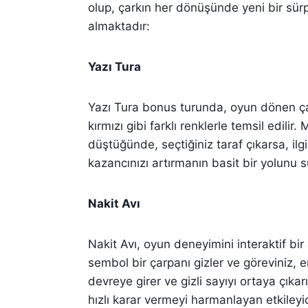
olup, çarkın her dönüşünde yeni bir sür
almaktadır:
Yazı Tura
Yazı Tura bonus turunda, oyun dönen çark
kırmızı gibi farklı renklerle temsil edi
düştüğünde, seçtiğiniz taraf çıkarsa, ilg
kazancınızı artırmanın basit bir yolunu s
Nakit Avı
Nakit Avı, oyun deneyimini interaktif bir
sembol bir çarpanı gizler ve göreviniz, 
devreye girer ve gizli sayıyı ortaya çıkar
hızlı karar vermeyi harmanlayan etkileyi