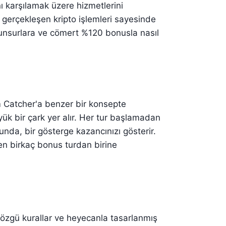
nı karşılamak üzere hizmetlerini
 gerçekleşen kripto işlemleri sayesinde
n unsurlara ve cömert %120 bonusla nasıl
m Catcher'a benzer bir konsepte
k bir çark yer alır. Her tur başlamadan
da, bir gösterge kazancınızı gösterir.
en birkaç bonus turdan birine
e özgü kurallar ve heyecanla tasarlanmış