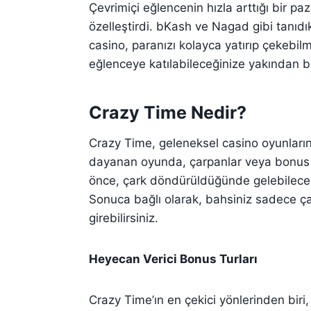
Çevrimiçi eğlencenin hızla arttığı bir pa
özelleştirdi. bKash ve Nagad gibi tanıdı
casino, paranızı kolayca yatırıp çekebil
eğlenceye katılabileceğinize yakından b
Crazy Time Nedir?
Crazy Time, geleneksel casino oyunları
dayanan oyunda, çarpanlar veya bonus o
önce, çark döndürüldüğünde gelebileceğ
Sonuca bağlı olarak, bahsiniz sadece ça
girebilirsiniz.
Heyecan Verici Bonus Turları
Crazy Time’ın en çekici yönlerinden biri