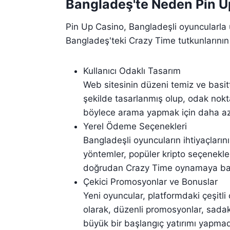
Bangladeş'te Neden Pin U
Pin Up Casino, Bangladeşli oyuncularla u
Bangladeş'teki Crazy Time tutkunlarını
Kullanıcı Odaklı Tasarım
Web sitesinin düzeni temiz ve basitt
şekilde tasarlanmış olup, odak nokt
böylece arama yapmak için daha az,
Yerel Ödeme Seçenekleri
Bangladeşli oyuncuların ihtiyaçları
yöntemler, popüler kripto seçenekleri
doğrudan Crazy Time oynamaya başl
Çekici Promosyonlar ve Bonuslar
Yeni oyuncular, platformdaki çeşitli 
olarak, düzenli promosyonlar, sadak
büyük bir başlangıç yatırımı yapmada