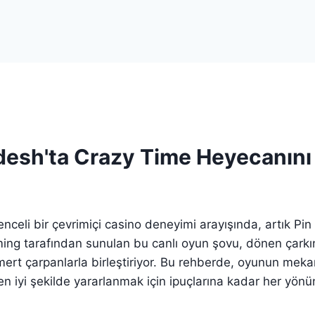
esh'ta Crazy Time Heyecanını 
enceli bir çevrimiçi casino deneyimi arayışında, artık P
ing tarafından sunulan bu canlı oyun şovu, dönen çarkın s
ömert çarpanlarla birleştiriyor. Bu rehberde, oyunun mek
yi şekilde yararlanmak için ipuçlarına kadar her yönün