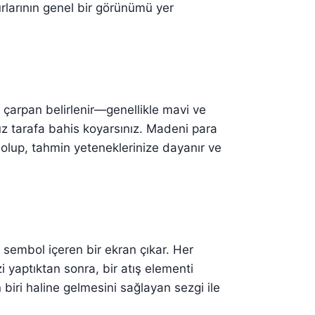
rlarının genel bir görünümü yer
r çarpan belirlenir—genellikle mavi ve
üz tarafa bahis koyarsınız. Madeni para
u olup, tahmin yeteneklerinize dayanır ve
ı sembol içeren bir ekran çıkar. Her
 yaptıktan sonra, bir atış elementi
n biri haline gelmesini sağlayan sezgi ile