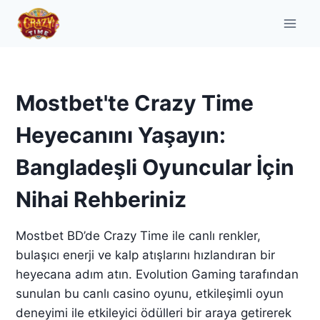
Skip
to
content
Mostbet'te Crazy Time
Heyecanını Yaşayın:
Bangladeşli Oyuncular İçin
Nihai Rehberiniz
Mostbet BD’de Crazy Time ile canlı renkler,
bulaşıcı enerji ve kalp atışlarını hızlandıran bir
heyecana adım atın. Evolution Gaming tarafından
sunulan bu canlı casino oyunu, etkileşimli oyun
deneyimi ile etkileyici ödülleri bir araya getirerek