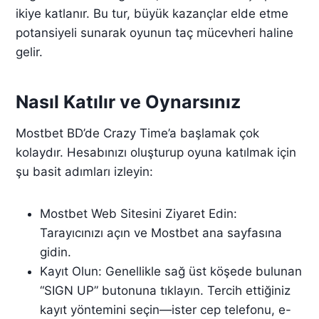
ikiye katlanır. Bu tur, büyük kazançlar elde etme
potansiyeli sunarak oyunun taç mücevheri haline
gelir.
Nasıl Katılır ve Oynarsınız
Mostbet BD’de Crazy Time’a başlamak çok
kolaydır. Hesabınızı oluşturup oyuna katılmak için
şu basit adımları izleyin:
Mostbet Web Sitesini Ziyaret Edin:
Tarayıcınızı açın ve Mostbet ana sayfasına
gidin.
Kayıt Olun: Genellikle sağ üst köşede bulunan
“SIGN UP” butonuna tıklayın. Tercih ettiğiniz
kayıt yöntemini seçin—ister cep telefonu, e-