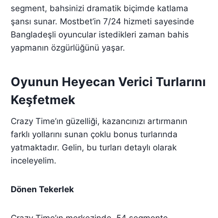
segment, bahsinizi dramatik biçimde katlama
şansı sunar. Mostbet’in 7/24 hizmeti sayesinde
Bangladeşli oyuncular istedikleri zaman bahis
yapmanın özgürlüğünü yaşar.
Oyunun Heyecan Verici Turlarını
Keşfetmek
Crazy Time’ın güzelliği, kazancınızı artırmanın
farklı yollarını sunan çoklu bonus turlarında
yatmaktadır. Gelin, bu turları detaylı olarak
inceleyelim.
Dönen Tekerlek