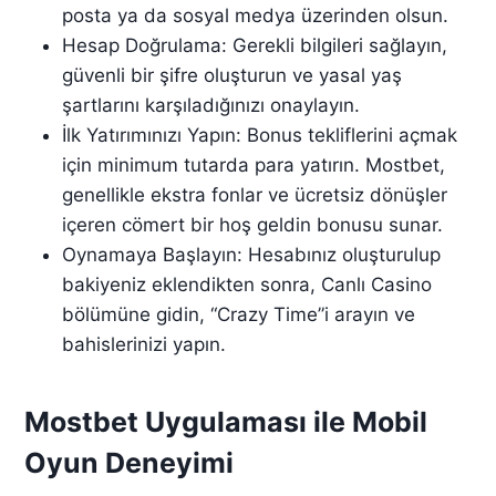
posta ya da sosyal medya üzerinden olsun.
Hesap Doğrulama: Gerekli bilgileri sağlayın,
güvenli bir şifre oluşturun ve yasal yaş
şartlarını karşıladığınızı onaylayın.
İlk Yatırımınızı Yapın: Bonus tekliflerini açmak
için minimum tutarda para yatırın. Mostbet,
genellikle ekstra fonlar ve ücretsiz dönüşler
içeren cömert bir hoş geldin bonusu sunar.
Oynamaya Başlayın: Hesabınız oluşturulup
bakiyeniz eklendikten sonra, Canlı Casino
bölümüne gidin, “Crazy Time”i arayın ve
bahislerinizi yapın.
Mostbet Uygulaması ile Mobil
Oyun Deneyimi