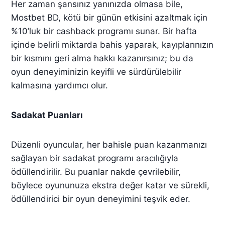
Her zaman şansınız yanınızda olmasa bile,
Mostbet BD, kötü bir günün etkisini azaltmak için
%10’luk bir cashback programı sunar. Bir hafta
içinde belirli miktarda bahis yaparak, kayıplarınızın
bir kısmını geri alma hakkı kazanırsınız; bu da
oyun deneyiminizin keyifli ve sürdürülebilir
kalmasına yardımcı olur.
Sadakat Puanları
Düzenli oyuncular, her bahisle puan kazanmanızı
sağlayan bir sadakat programı aracılığıyla
ödüllendirilir. Bu puanlar nakde çevrilebilir,
böylece oyununuza ekstra değer katar ve sürekli,
ödüllendirici bir oyun deneyimini teşvik eder.