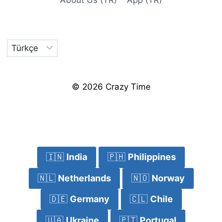
About Us (TR)
App (TR)
Dil
Seç
© 2026 Crazy Time
🇮🇳
India
🇵🇭
Philippines
🇳🇱
Netherlands
🇳🇴
Norway
🇩🇪
Germany
🇨🇱
Chile
🇺🇦
Ukraine
🇵🇹
Portugal