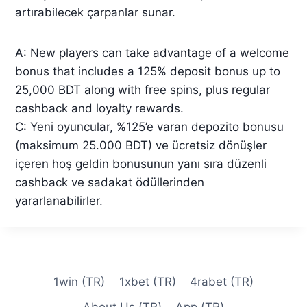
artırabilecek çarpanlar sunar.
A: New players can take advantage of a welcome
bonus that includes a 125% deposit bonus up to
25,000 BDT along with free spins, plus regular
cashback and loyalty rewards.
C: Yeni oyuncular, %125’e varan depozito bonusu
(maksimum 25.000 BDT) ve ücretsiz dönüşler
içeren hoş geldin bonusunun yanı sıra düzenli
cashback ve sadakat ödüllerinden
yararlanabilirler.
1win (TR)
1xbet (TR)
4rabet (TR)