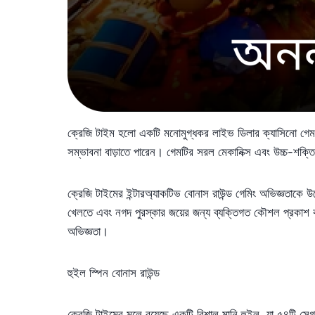
ক্রেজি টাইম হলো একটি মনোমুগ্ধকর লাইভ ডিলার ক্যাসিনো গেম, যার
সম্ভাবনা বাড়াতে পারেন। গেমটির সরল মেকানিক্স এবং উচ্চ-শক
ক্রেজি টাইমের ইন্টারঅ্যাকটিভ বোনাস রাউন্ড গেমিং অভিজ্ঞতাকে
খেলতে এবং নগদ পুরস্কার জয়ের জন্য ব্যক্তিগত কৌশল প্রকাশ ক
অভিজ্ঞতা।
হুইল স্পিন বোনাস রাউন্ড
ক্রেজি টাইমের মূলে রয়েছে একটি বিশাল মানি হুইল, যা ৫৪টি সেগম