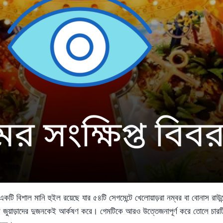
ি বিশাল মানি হুইল রয়েছে যার ৫৪টি সেগমেন্টে খেলোয়াড়রা নম্বর বা বোনাস রাউন
তর জুয়াড়াদের দুজনকেই আর্কষণ করে। গেমটিকে আরও উত্তেজনাপূর্ণ করে তোলে চারটি 