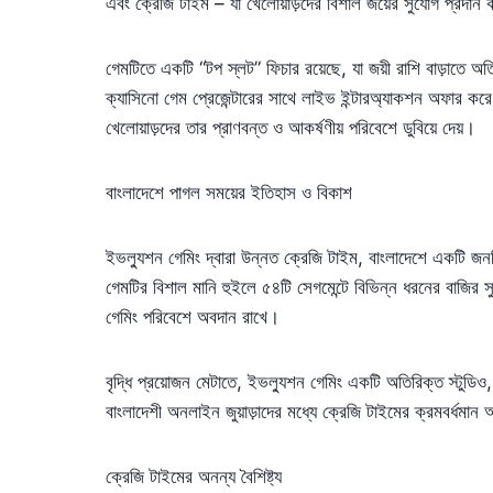
এবং ক্রেজি টাইম – যা খেলোয়াড়দের বিশাল জয়ের সুযোগ প্রদান
গেমটিতে একটি “টপ স্লট” ফিচার রয়েছে, যা জয়ী রাশি বাড়াতে অ
ক্যাসিনো গেম প্রেজেন্টারের সাথে লাইভ ইন্টারঅ্যাকশন অফার করে
খেলোয়াড়দের তার প্রাণবন্ত ও আকর্ষণীয় পরিবেশে ডুবিয়ে দেয়।
বাংলাদেশে পাগল সময়ের ইতিহাস ও বিকাশ
ইভল্যুশন গেমিং দ্বারা উন্নত ক্রেজি টাইম, বাংলাদেশে একটি জনপ্
গেমটির বিশাল মানি হুইলে ৫৪টি সেগমেন্টে বিভিন্ন ধরনের বাজির স
গেমিং পরিবেশে অবদান রাখে।
বৃদ্ধি প্রয়োজন মেটাতে, ইভল্যুশন গেমিং একটি অতিরিক্ত স্টুডিও
বাংলাদেশী অনলাইন জুয়াড়াদের মধ্যে ক্রেজি টাইমের ক্রমবর্ধমা
ক্রেজি টাইমের অনন্য বৈশিষ্ট্য